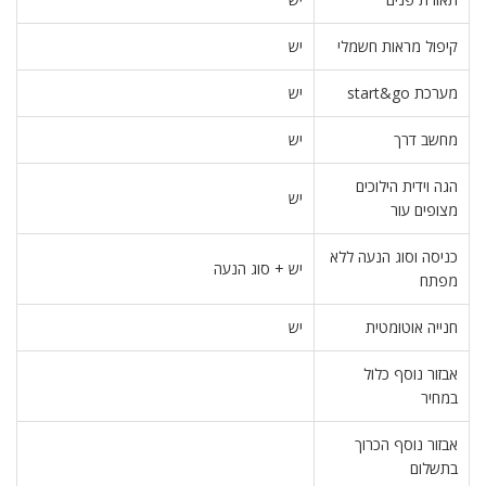
קיפול מראות חשמלי
יש
מערכת start&go
יש
מחשב דרך
יש
הגה וידית הילוכים
יש
מצופים עור
כניסה וסוג הנעה ללא
יש + סוג הנעה
מפתח
חנייה אוטומטית
יש
אבזור נוסף כלול
במחיר
אבזור נוסף הכרוך
בתשלום