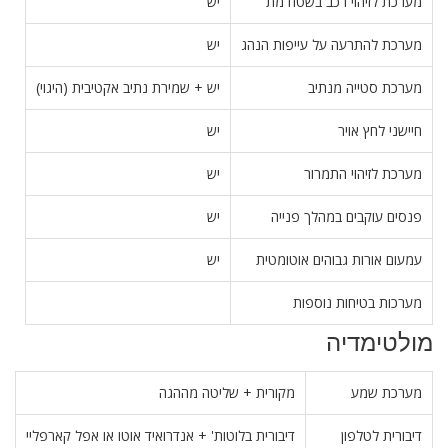
מערכת לזיהוי רכב בשטח מת
יש
מערכת להתרעה על עייפות הנהג
יש
מערכת סטייה מנתיב
יש + שמירת נתיב אקטיבית (היגוי)
חיישני לחץ אויר
יש
מערכת לזיהוי התמרור
יש
פנסים עוקבים במהלך פנייה
יש
עמעום אורות גבוהים אוטומטית
יש
מערכות בטיחות נוספות
מולטימדיה
מערכת שמע
מקורית + שליטה מההגה
דיבורית לטלפון
דיבורית בלוטות' + אנדרואיד אוטו או אפל קארפליי