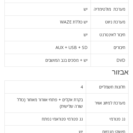
מערכת מולטימדיה
יש
מערכת ניווט
יש כוללת WAZE
חיבור לאינטרנט
יש
חיבורים
AUX + USB + SD
DVD
יש + מסכים בגב המושבים
אבזור
חלונות חשמליים
4
בקרת אקלים + פתחי אוורור מאחור (כולל
מערכת למיזוג אוויר
שורה שלישית)
גג פנורמי
גג פנורמי פנוראמי נפתח
חישוקי מגנזיום
יש