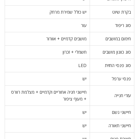
בקרת שיוט
יש כולל שמירת מרחק
סוג ריפוד
עור
חימום במושבים
מושבים קדמיים + אוורור
סוג כוונון מושבים
חשמלי + זכרון
סוג פנסי החזית
LED
פנסי ערפל
יש
חיישני חניה אחוריים וקדמיים + מצלמת רוורס
עזרי חנייה
+ מעוף ציפור
חיישני גשם
יש
חיישני תאורה
יש
תאורת פנים
יש