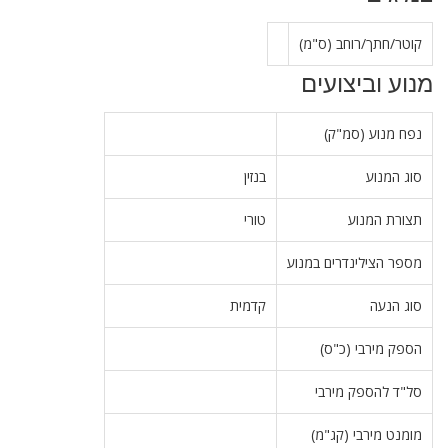
קוטר/חתך/רוחב (ס"מ)
מנוע וביצועים
נפח מנוע (סמ"ק)
סוג המנוע
בנזין
תצורת המנוע
טורי
מספר הצילינדרים במנוע
סוג הנעה
קדמית
הספק מירבי (כ"ס)
סל"ד להספק מירבי
מומנט מירבי (קג"מ)