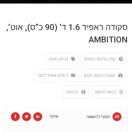
סקודה ראפיד 1.6 ד’ (90 כ”ס), אוט’,
AMBITION
קבלו פרטים נוספים
הגישו הצעה
הזמנת נסיעת מבחן
לשלוח אימייל לחבר
בקשת הלוואה
הדפסה
הוסף להשוואה
שתף
: