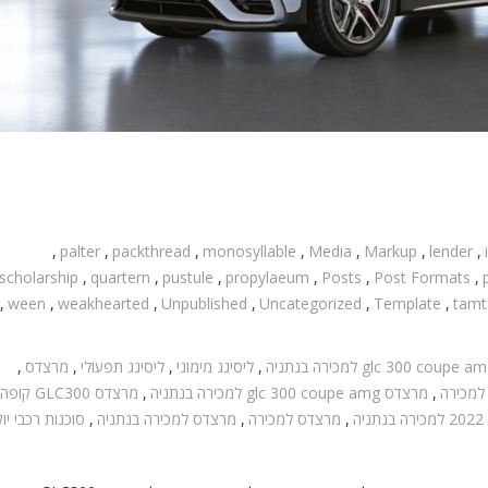
,
palter
,
packthread
,
monosyllable
,
Media
,
Markup
,
lender
,
scholarship
,
quartern
,
pustule
,
propylaeum
,
Posts
,
Post Formats
,
,
ween
,
weakhearted
,
Unpublished
,
Uncategorized
,
Template
,
tam
glc 300 coupe a למכירה בנתניה
,
ליסינג מימוני
,
ליסינג תפעולי
,
מרצדס
,
,
מרצדס glc 300 coupe amg למכירה בנתניה
,
מרצדס GLC300 קופה 2022
,
מרצדס למכירה
,
מרצדס למכירה בנתניה
,
סוכנות רכבי יו