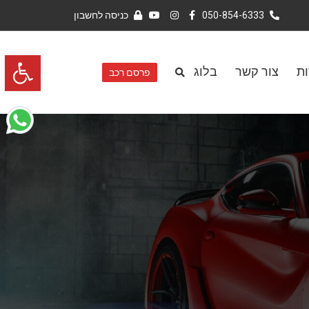
050-854-6333
כניסה לחשבון
פתח סרגל 
ות
צור קשר
בלוג
פרסם רכב