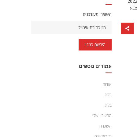
ס glc 300 coupe amg נוסע גבוה כמו רכב שטח ונראה יוקרתי במיוחד. ההבדל היחיד בין הדגם של השנה שעברה ל-מרצדס GLC300 קופה 2022
צבע
הישארו מעודכנים
הירשם כמנוי
עמודים נוספים
אודות
בלוג
בלוג
החשבון שלי
השכרה
יד ראשונה