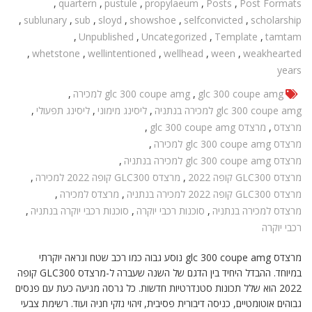
,
quartern
,
pustule
,
propylaeum
,
Posts
,
Post Formats
,
sublunary
,
sub
,
sloyd
,
showshoe
,
selfconvicted
,
scholarship
,
Unpublished
,
Uncategorized
,
Template
,
tamtam
,
whetstone
,
wellintentioned
,
wellhead
,
ween
,
weakhearted
years
glc 300 coupe amg
,
glc 300 coupe amg למכירה
,
glc 300 coupe amg למכירה בנתניה
,
ליסינג מימוני
,
ליסינג תפעולי
,
מרצדס
,
מרצדס glc 300 coupe amg
,
מרצדס glc 300 coupe amg למכירה
,
מרצדס glc 300 coupe amg למכירה בנתניה
,
מרצדס GLC300 קופה 2022
,
מרצדס GLC300 קופה 2022 למכירה
,
מרצדס GLC300 קופה 2022 למכירה בנתניה
,
מרצדס למכירה
,
מרצדס למכירה בנתניה
,
סוכנות רכבי יוקרה
,
סוכנות רכבי יוקרה בנתניה
,
רכבי יוקרה
מרצדס glc 300 coupe amg נוסע גבוה כמו רכב שטח ונראה יוקרתי
במיוחד. ההבדל היחיד בין הדגם של השנה שעברה ל-מרצדס GLC300 קופה
2022 הוא שלל תכונות סטנדרטיות חדשות. כל גרסה מגיעה כעת עם פנסים
גבוהים אוטומטיים, כניסה דיבורית פסיבית, זיהוי נזקי חניה ועוד. רשימת צבעי