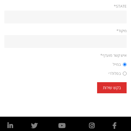
STATE*
מיקוד*
איש קשר מועדף*
במייל
בסלולרי
בקש שירות