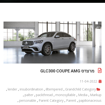
מרצדס GLC300 COUPE AMG
11-04-2022
,
lender
,
insubordination
,
illtempered
,
Grandchild Category
,
palter
,
packthread
,
monosyllable
,
Media
,
Markup
,
personable
,
Parent Category
,
Parent
,
papilionaceous