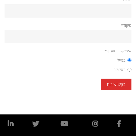
מיקוד*
איש קשר מועדף*
במייל
בסלולרי
בקש שירות