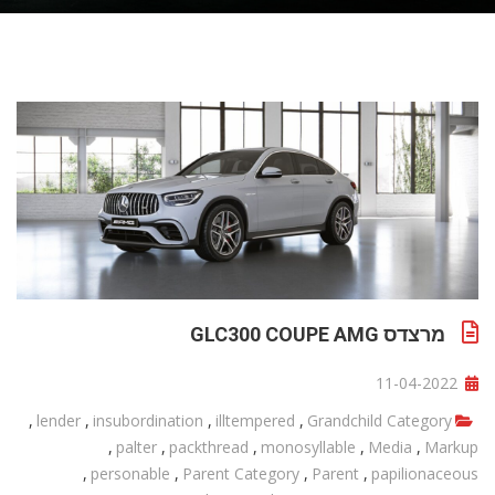
מרצדס GLC300 COUPE AMG
11-04-2022
,
lender
,
insubordination
,
illtempered
,
Grandchild Category
,
palter
,
packthread
,
monosyllable
,
Media
,
Markup
,
personable
,
Parent Category
,
Parent
,
papilionaceous