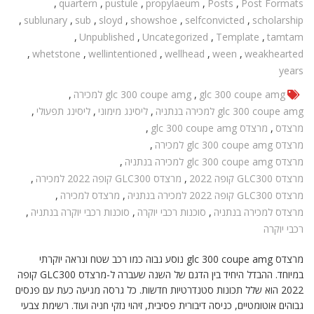
,
quartern
,
pustule
,
propylaeum
,
Posts
,
Post Formats
,
sublunary
,
sub
,
sloyd
,
showshoe
,
selfconvicted
,
scholarship
,
Unpublished
,
Uncategorized
,
Template
,
tamtam
,
whetstone
,
wellintentioned
,
wellhead
,
ween
,
weakhearted
years
glc 300 coupe amg
,
glc 300 coupe amg למכירה
,
glc 300 coupe amg למכירה בנתניה
,
ליסינג מימוני
,
ליסינג תפעולי
,
מרצדס
,
מרצדס glc 300 coupe amg
,
מרצדס glc 300 coupe amg למכירה
,
מרצדס glc 300 coupe amg למכירה בנתניה
,
מרצדס GLC300 קופה 2022
,
מרצדס GLC300 קופה 2022 למכירה
,
מרצדס GLC300 קופה 2022 למכירה בנתניה
,
מרצדס למכירה
,
מרצדס למכירה בנתניה
,
סוכנות רכבי יוקרה
,
סוכנות רכבי יוקרה בנתניה
,
רכבי יוקרה
מרצדס glc 300 coupe amg נוסע גבוה כמו רכב שטח ונראה יוקרתי
במיוחד. ההבדל היחיד בין הדגם של השנה שעברה ל-מרצדס GLC300 קופה
2022 הוא שלל תכונות סטנדרטיות חדשות. כל גרסה מגיעה כעת עם פנסים
גבוהים אוטומטיים, כניסה דיבורית פסיבית, זיהוי נזקי חניה ועוד. רשימת צבעי