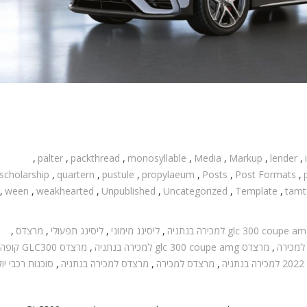
,
palter
,
packthread
,
monosyllable
,
Media
,
Markup
,
lender
,
scholarship
,
quartern
,
pustule
,
propylaeum
,
Posts
,
Post Formats
,
,
ween
,
weakhearted
,
Unpublished
,
Uncategorized
,
Template
,
tam
glc 300 coupe a למכירה בנתניה
,
ליסינג מימוני
,
ליסינג תפעולי
,
מרצדס
,
,
מרצדס glc 300 coupe amg למכירה בנתניה
,
מרצדס GLC300 קופה 2022
,
מרצדס למכירה
,
מרצדס למכירה בנתניה
,
סוכנות רכבי יו