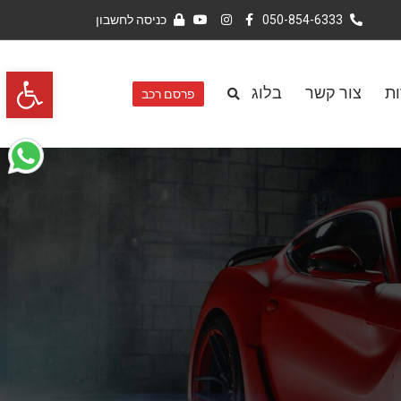
050-854-6333
כניסה לחשבון
פתח סרגל 
ות
צור קשר
בלוג
פרסם רכב