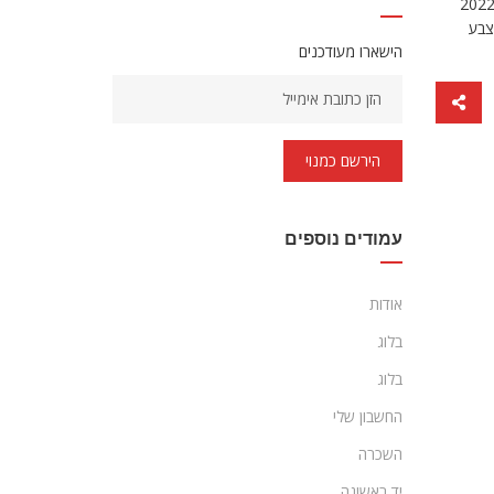
ס glc 300 coupe amg נוסע גבוה כמו רכב שטח ונראה יוקרתי במיוחד. ההבדל היחיד בין הדגם של השנה שעברה ל-מרצדס GLC300 קופה 2022
צבע
הישארו מעודכנים
הירשם כמנוי
עמודים נוספים
אודות
בלוג
בלוג
החשבון שלי
השכרה
יד ראשונה