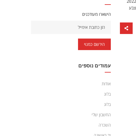
ס glc 300 coupe amg נוסע גבוה כמו רכב שטח ונראה יוקרתי במיוחד. ההבדל היחיד בין הדגם של השנה שעברה ל-מרצדס GLC300 קופה 2022
צבע
הישארו מעודכנים
הירשם כמנוי
עמודים נוספים
אודות
בלוג
בלוג
החשבון שלי
השכרה
יד ראשונה