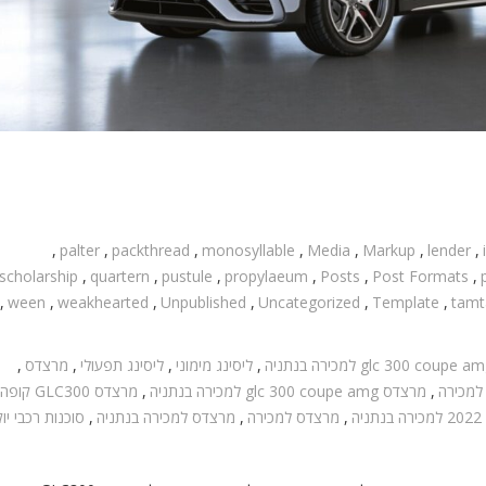
,
palter
,
packthread
,
monosyllable
,
Media
,
Markup
,
lender
,
scholarship
,
quartern
,
pustule
,
propylaeum
,
Posts
,
Post Formats
,
,
ween
,
weakhearted
,
Unpublished
,
Uncategorized
,
Template
,
tam
glc 300 coupe a למכירה בנתניה
,
ליסינג מימוני
,
ליסינג תפעולי
,
מרצדס
,
,
מרצדס glc 300 coupe amg למכירה בנתניה
,
מרצדס GLC300 קופה 2022
,
מרצדס למכירה
,
מרצדס למכירה בנתניה
,
סוכנות רכבי יו