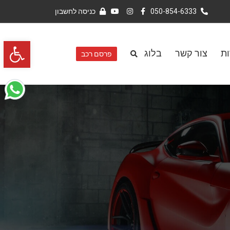
050-854-6333
כניסה לחשבון
פתח סרגל 
ות
צור קשר
בלוג
פרסם רכב